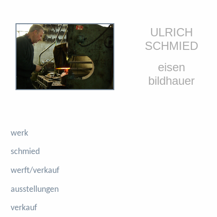
ULRICH
SCHMIED
eisen
bildhauer
werk
schmied
werft/verkauf
ausstellungen
verkauf